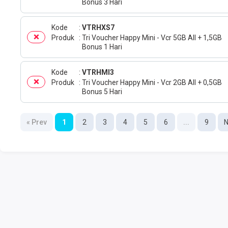
Bonus 3 Hari
Kode
VTRHXS7
Produk
Tri Voucher Happy Mini - Vcr 5GB All + 1,5GB
Bonus 1 Hari
Kode
VTRHMI3
Produk
Tri Voucher Happy Mini - Vcr 2GB All + 0,5GB
Bonus 5 Hari
« Prev
1
2
3
4
5
6
...
9
N