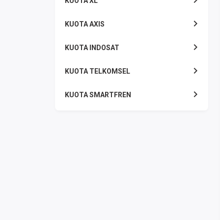
KUOTA XL
KUOTA AXIS
KUOTA INDOSAT
KUOTA TELKOMSEL
KUOTA SMARTFREN
KUOTA TRI
TOKEN LISTRIK
PAKET TLP SMS
VOUCHER DIGITAL
UANG ELEKTRONIK