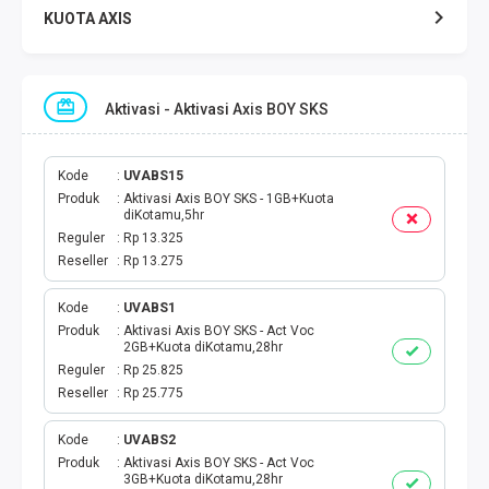
KUOTA AXIS
KUOTA INDOSAT
Aktivasi - Aktivasi Axis BOY SKS
KUOTA TELKOMSEL
KUOTA SMARTFREN
Kode
UVABS15
Produk
Aktivasi Axis BOY SKS - 1GB+Kuota
diKotamu,5hr
KUOTA TRI
Reguler
Rp 13.325
Reseller
Rp 13.275
TOKEN LISTRIK
Kode
UVABS1
Produk
Aktivasi Axis BOY SKS - Act Voc
PAKET TLP SMS
2GB+Kuota diKotamu,28hr
Reguler
Rp 25.825
VOUCHER DIGITAL
Reseller
Rp 25.775
UANG ELEKTRONIK
Kode
UVABS2
Produk
Aktivasi Axis BOY SKS - Act Voc
3GB+Kuota diKotamu,28hr