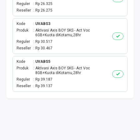
DIGIPOS
Reguler
Rp 26.325
Reseller
Rp 26.275
TAGIHAN
Kode
UVABS3
BELANJA ONLINE
Produk
Aktivasi Axis BOY SKS - Act Voc
6GB+Kuota diKotamu,28hr
Reguler
Rp 30.517
TV BERBAYAR
Reseller
Rp 30.467
MODUL WEBPUL
Kode
UVABS5
Produk
Aktivasi Axis BOY SKS - Act Voc
8GB+Kuota diKotamu,28hr
TOKO ONLINE
Reguler
Rp 39.187
Reseller
Rp 39.137
AKTIVASI
GATEWAYKU
TELPON PASCABAYAR
PRODUK SPESIAL