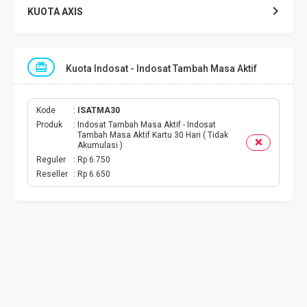
KUOTA AXIS
KUOTA INDOSAT
Kuota Indosat - Indosat Tambah Masa Aktif
KUOTA TELKOMSEL
KUOTA SMARTFREN
Kode
ISATMA30
Produk
Indosat Tambah Masa Aktif - Indosat
Tambah Masa Aktif Kartu 30 Hari ( Tidak
KUOTA TRI
Akumulasi )
Reguler
Rp 6.750
Reseller
Rp 6.650
TOKEN LISTRIK
PAKET TLP SMS
VOUCHER DIGITAL
UANG ELEKTRONIK