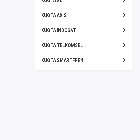
KUOTA XL
KUOTA AXIS
KUOTA INDOSAT
KUOTA TELKOMSEL
KUOTA SMARTFREN
KUOTA TRI
TOKEN LISTRIK
PAKET TLP SMS
VOUCHER DIGITAL
UANG ELEKTRONIK