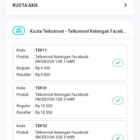
KUOTA AXIS
KUOTA INDOSAT
Kuota Telkomsel - Telkomsel Ketengan Facebook
KUOTA TELKOMSEL
KUOTA SMARTFREN
Kode
TDF11
Produk
Telkomsel Ketengan Facebook -
FACEBOOK 1GB 1 HARI
KUOTA TRI
Reguler
Rp 6.000
Reseller
Rp 5.850
TOKEN LISTRIK
Kode
TDF31
Produk
Telkomsel Ketengan Facebook -
PAKET TLP SMS
FACEBOOK 1GB 3 HARI
Reguler
Rp 10.500
VOUCHER DIGITAL
Reseller
Rp 10.350
UANG ELEKTRONIK
Kode
TDF32
Produk
Telkomsel Ketengan Facebook -
FACEBOOK 2GB 3 HARI