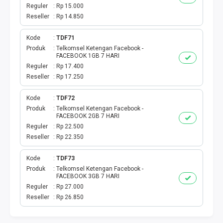
DIGIPOS
Reguler
Rp 15.000
Reseller
Rp 14.850
TAGIHAN
Kode
TDF71
BELANJA ONLINE
Produk
Telkomsel Ketengan Facebook -
FACEBOOK 1GB 7 HARI
Reguler
Rp 17.400
TV BERBAYAR
Reseller
Rp 17.250
MODUL WEBPUL
Kode
TDF72
Produk
Telkomsel Ketengan Facebook -
FACEBOOK 2GB 7 HARI
TOKO ONLINE
Reguler
Rp 22.500
Reseller
Rp 22.350
AKTIVASI
Kode
TDF73
GATEWAYKU
Produk
Telkomsel Ketengan Facebook -
FACEBOOK 3GB 7 HARI
Reguler
Rp 27.000
TELPON PASCABAYAR
Reseller
Rp 26.850
PRODUK SPESIAL