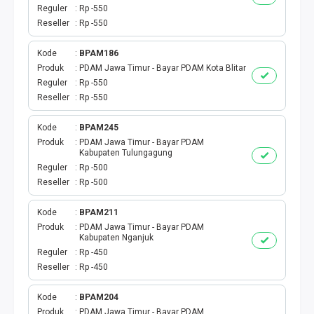
DIGIPOS
Reguler
Rp -550
Reseller
Rp -550
TAGIHAN
Kode
BPAM186
BELANJA ONLINE
Produk
PDAM Jawa Timur - Bayar PDAM Kota Blitar
Reguler
Rp -550
Reseller
Rp -550
TV BERBAYAR
Kode
BPAM245
MODUL WEBPUL
Produk
PDAM Jawa Timur - Bayar PDAM
Kabupaten Tulungagung
Reguler
Rp -500
TOKO ONLINE
Reseller
Rp -500
AKTIVASI
Kode
BPAM211
Produk
PDAM Jawa Timur - Bayar PDAM
GATEWAYKU
Kabupaten Nganjuk
Reguler
Rp -450
Reseller
Rp -450
TELPON PASCABAYAR
Kode
BPAM204
PRODUK SPESIAL
Produk
PDAM Jawa Timur - Bayar PDAM