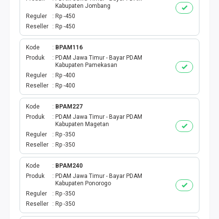
Kabupaten Jombang
TOPUP GAME
Reguler
Rp -450
Reseller
Rp -450
EMONEY
Kode
BPAM116
Produk
PDAM Jawa Timur - Bayar PDAM
TITIP TRANSFER
Kabupaten Pamekasan
Reguler
Rp -400
Reseller
Rp -400
UANG ELEKTRONIK BEBAS
Kode
BPAM227
PPOB H2H
Produk
PDAM Jawa Timur - Bayar PDAM
Kabupaten Magetan
H2H IDPLGN
Reguler
Rp -350
Reseller
Rp -350
H2H 2
Kode
BPAM240
Produk
PDAM Jawa Timur - Bayar PDAM
UANG ELEKTRONIK BEBAS
Kabupaten Ponorogo
Reguler
Rp -350
LINKQU CASH OUT
Reseller
Rp -350