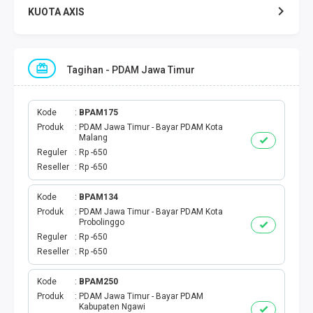
KUOTA AXIS
KUOTA INDOSAT
Tagihan - PDAM Jawa Timur
KUOTA TELKOMSEL
KUOTA SMARTFREN
Kode
BPAM175
Produk
PDAM Jawa Timur - Bayar PDAM Kota
Malang
KUOTA TRI
Reguler
Rp -650
Reseller
Rp -650
TOKEN LISTRIK
Kode
BPAM134
Produk
PDAM Jawa Timur - Bayar PDAM Kota
PAKET TLP SMS
Probolinggo
Reguler
Rp -650
VOUCHER DIGITAL
Reseller
Rp -650
UANG ELEKTRONIK
Kode
BPAM250
Produk
PDAM Jawa Timur - Bayar PDAM
Kabupaten Ngawi