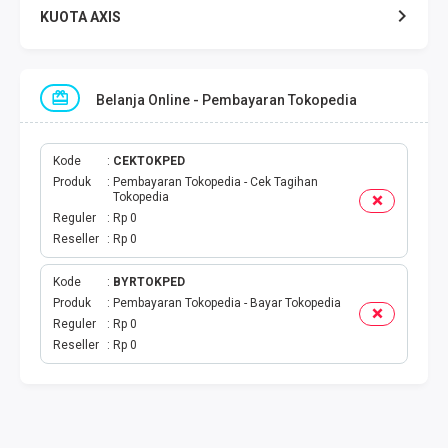
KUOTA AXIS
KUOTA INDOSAT
Belanja Online - Pembayaran Tokopedia
KUOTA TELKOMSEL
KUOTA SMARTFREN
Kode
CEKTOKPED
Produk
Pembayaran Tokopedia - Cek Tagihan
Tokopedia
KUOTA TRI
Reguler
Rp 0
Reseller
Rp 0
TOKEN LISTRIK
Kode
BYRTOKPED
Produk
Pembayaran Tokopedia - Bayar Tokopedia
PAKET TLP SMS
Reguler
Rp 0
Reseller
Rp 0
VOUCHER DIGITAL
UANG ELEKTRONIK