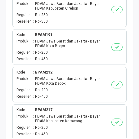
Produk
PDAM Jawa Barat dan Jakarta - Bayar
PDAM Kabupaten Cirebon
TOPUP GAME
Reguler
Rp -250
Reseller
Rp -500
EMONEY
Kode
BPAM191
TITIP TRANSFER
Produk
PDAM Jawa Barat dan Jakarta - Bayar
PDAM Kota Bogor
Reguler
Rp -200
UANG ELEKTRONIK BEBAS
Reseller
Rp -450
PPOB H2H
Kode
BPAM212
Produk
PDAM Jawa Barat dan Jakarta - Bayar
PDAM Kota Depok
H2H IDPLGN
Reguler
Rp -200
Reseller
Rp -450
H2H 2
Kode
BPAM217
UANG ELEKTRONIK BEBAS
Produk
PDAM Jawa Barat dan Jakarta - Bayar
PDAM Kabupaten Karawang
Reguler
Rp -200
LINKQU CASH OUT
Reseller
Rp -450