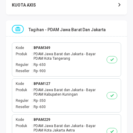
KUOTA AXIS
KUOTA INDOSAT
Tagihan - PDAM Jawa Barat Dan Jakarta
KUOTA TELKOMSEL
KUOTA SMARTFREN
Kode
BPAM349
Produk
PDAM Jawa Barat dan Jakarta - Bayar
PDAM Kota Tangerang
KUOTA TRI
Reguler
Rp -650
Reseller
Rp -900
TOKEN LISTRIK
Kode
BPAM127
Produk
PDAM Jawa Barat dan Jakarta - Bayar
PAKET TLP SMS
PDAM Kabupaten Kuningan
Reguler
Rp -350
VOUCHER DIGITAL
Reseller
Rp -600
UANG ELEKTRONIK
Kode
BPAM229
Produk
PDAM Jawa Barat dan Jakarta - Bayar
PDAM Kota Jakarta Aetra