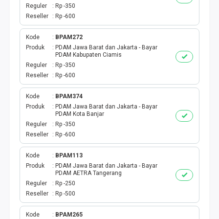
DIGIPOS
Reguler
Rp -350
Reseller
Rp -600
TAGIHAN
Kode
BPAM272
BELANJA ONLINE
Produk
PDAM Jawa Barat dan Jakarta - Bayar
PDAM Kabupaten Ciamis
Reguler
Rp -350
TV BERBAYAR
Reseller
Rp -600
MODUL WEBPUL
Kode
BPAM374
Produk
PDAM Jawa Barat dan Jakarta - Bayar
PDAM Kota Banjar
TOKO ONLINE
Reguler
Rp -350
Reseller
Rp -600
AKTIVASI
Kode
BPAM113
GATEWAYKU
Produk
PDAM Jawa Barat dan Jakarta - Bayar
PDAM AETRA Tangerang
Reguler
Rp -250
TELPON PASCABAYAR
Reseller
Rp -500
PRODUK SPESIAL
Kode
BPAM265