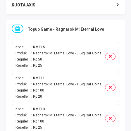
KUOTA AXIS
KUOTA INDOSAT
Topup Game - Ragnarok M: Eternal Love
KUOTA TELKOMSEL
KUOTA SMARTFREN
Kode
RMEL5
Produk
Ragnarok M: Eternal Love - 5 Big Cat Coins
Reguler
Rp 50
KUOTA TRI
Reseller
Rp 25
TOKEN LISTRIK
Kode
RMEL1
Produk
Ragnarok M: Eternal Love - 1 Big Cat Coins
PAKET TLP SMS
Reguler
Rp 100
Reseller
Rp 20
VOUCHER DIGITAL
Kode
RMEL3
Produk
Ragnarok M: Eternal Love - 3 Big Cat Coins
UANG ELEKTRONIK
Reguler
Rp 100
Reseller
Rp 25