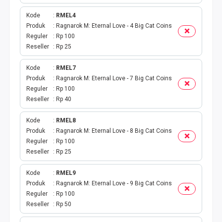
DIGIPOS
Kode
RMEL4
TAGIHAN
Produk
Ragnarok M: Eternal Love - 4 Big Cat Coins
Reguler
Rp 100
Reseller
Rp 25
BELANJA ONLINE
Kode
RMEL7
TV BERBAYAR
Produk
Ragnarok M: Eternal Love - 7 Big Cat Coins
Reguler
Rp 100
MODUL WEBPUL
Reseller
Rp 40
TOKO ONLINE
Kode
RMEL8
Produk
Ragnarok M: Eternal Love - 8 Big Cat Coins
Reguler
Rp 100
AKTIVASI
Reseller
Rp 25
GATEWAYKU
Kode
RMEL9
Produk
Ragnarok M: Eternal Love - 9 Big Cat Coins
TELPON PASCABAYAR
Reguler
Rp 100
Reseller
Rp 50
PRODUK SPESIAL