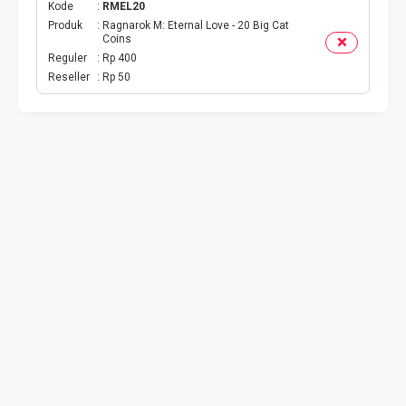
Kode
RMEL20
Produk
Ragnarok M: Eternal Love - 20 Big Cat
TOPUP GAME
Coins
Reguler
Rp 400
EMONEY
Reseller
Rp 50
TITIP TRANSFER
UANG ELEKTRONIK BEBAS
PPOB H2H
H2H IDPLGN
H2H 2
UANG ELEKTRONIK BEBAS
LINKQU CASH OUT