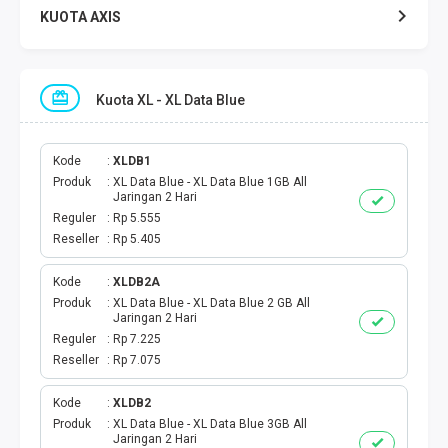
KUOTA AXIS
KUOTA INDOSAT
Kuota XL - XL Data Blue
KUOTA TELKOMSEL
KUOTA SMARTFREN
Kode
XLDB1
Produk
XL Data Blue - XL Data Blue 1GB All
Jaringan 2 Hari
KUOTA TRI
Reguler
Rp 5.555
Reseller
Rp 5.405
TOKEN LISTRIK
Kode
XLDB2A
Produk
XL Data Blue - XL Data Blue 2 GB All
PAKET TLP SMS
Jaringan 2 Hari
Reguler
Rp 7.225
VOUCHER DIGITAL
Reseller
Rp 7.075
UANG ELEKTRONIK
Kode
XLDB2
Produk
XL Data Blue - XL Data Blue 3GB All
Jaringan 2 Hari