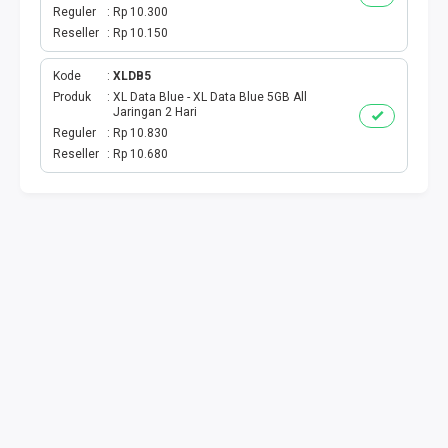
DIGIPOS
Reguler
Rp 10.300
Reseller
Rp 10.150
TAGIHAN
Kode
XLDB5
BELANJA ONLINE
Produk
XL Data Blue - XL Data Blue 5GB All
Jaringan 2 Hari
Reguler
Rp 10.830
TV BERBAYAR
Reseller
Rp 10.680
MODUL WEBPUL
TOKO ONLINE
AKTIVASI
GATEWAYKU
TELPON PASCABAYAR
PRODUK SPESIAL